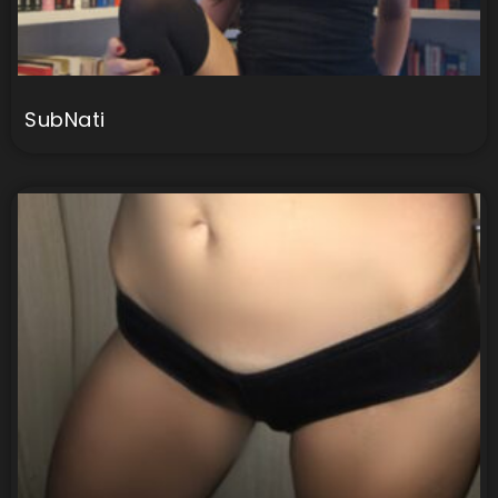
SubNati