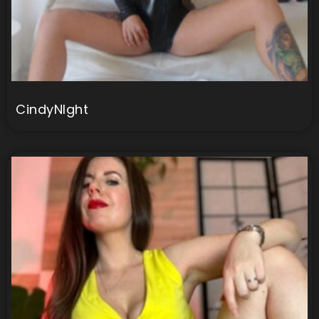
CindyNIght