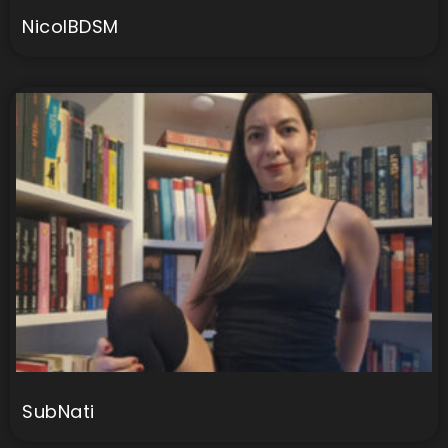
NicolBDSM
SubNati