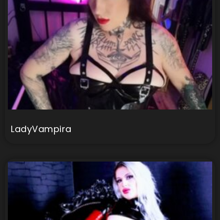
LadyVampira