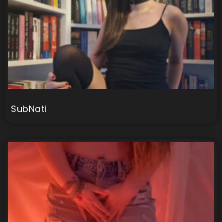
SubNati